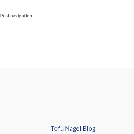
Post navigation
←
Vorheriger Beitrag
Nächster Beitrag
→
Tofu Nagel Blog