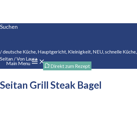
Zum Inhalt springen
Suchen
Tofupionier seit 1984
/
deutsche Küche
,
Hauptgericht
,
Kleinigkeit
,
NEU
,
schnelle Küche
,
Seitan
/ Von
Laura
Main Menu
Direkt zum Rezept
-
Seitan Grill Steak Bagel