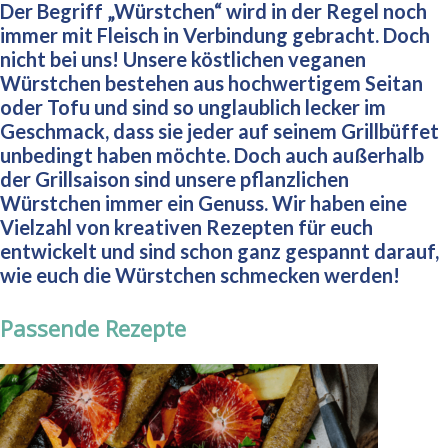
Kann
Der Begriff „Würstchen“ wird in der Regel noch
kontrolliert
Anbau
von
von
Spuren
immer mit Fleisch in Verbindung gebracht. Doch
biologischem
Kann
Senf
Senf
nicht bei uns! Unsere köstlichen veganen
von
Anbau
Spuren
und
und
Würstchen bestehen aus hochwertigem Seitan
Senf
Kann
von
oder Tofu und sind so unglaublich lecker im
Lupine
Lupine
und
Spuren
Senf
Geschmack, dass sie jeder auf seinem Grillbüffet
enthalten.
enthalten.
Lupine
von
unbedingt haben möchte. Doch auch außerhalb
und
enthalten.
Senf
Durchschnittlicher
Durchschnittlicher
der Grillsaison sind unsere pflanzlichen
Lupine
und
Nährwert pro 100g
Nährwert pro 100g
Würstchen immer ein Genuss. Wir haben eine
enthalten.
Durchschnittlicher
Lupine
Brennwert: 804 kJ
Brennwert: 804 kJ
Vielzahl von kreativen Rezepten für euch
Nährwert pro 100g
entwickelt und sind schon ganz gespannt darauf,
enthalten.
/ 191 kcal Fett: 7,2
/ 191 kcal Fett: 7,2
Durchschnittlicher
Brennwert: 1057
wie euch die Würstchen schmecken werden!
g davon gesättigte
g davon gesättigte
Nährwert pro 100g
Durchschnittlicher
kJ / 252 kcal Fett:
Fettsäuren: 1,1 g
Fettsäuren: 1,1 g
Brennwert: 1057
Nährwert pro 100g
Passende Rezepte
17,2 g davon
Kohlenhydrate:
Kohlenhydrate:
kJ / 252 kcal Fett:
Brennwert: 991 kJ
gesättigte
5,2 g davon
5,2 g davon
17,2 g davon
/ 238 kcal Fett:
Fettsäuren: 2,7 g
Zucker: 0,3 g
Zucker: 0,3 g
gesättigte
14,9 g davon
Kohlenhydrate:
Eiweiß: 26,5 g
Eiweiß: 26,5 g
Fettsäuren: 2,7 g
gesättigte
7,0 g davon
Salz: 1,7 g
Salz: 1,8 g
Kohlenhydrate:
Fettsäuren: 2,0 g