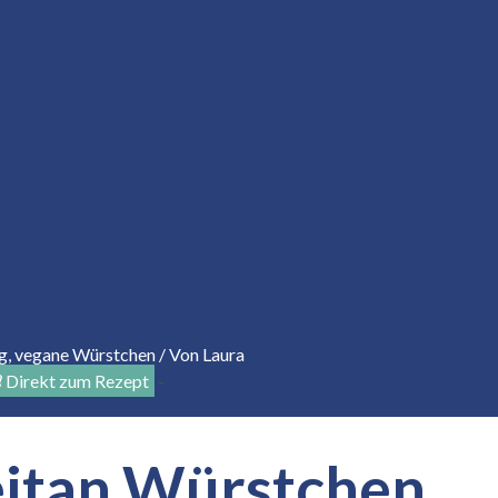
g
,
vegane Würstchen
/ Von
Laura
Direkt zum Rezept
-
eitan Würstchen