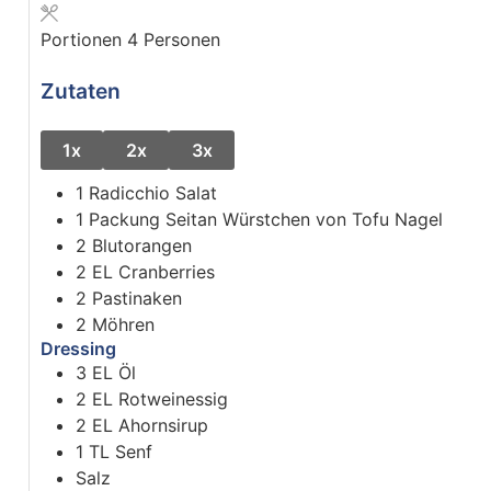
Portionen
4
Personen
Zutaten
1x
2x
3x
1
Radicchio Salat
1
Packung
Seitan Würstchen von Tofu Nagel
2
Blutorangen
2
EL
Cranberries
2
Pastinaken
2
Möhren
Dressing
3
EL
Öl
2
EL
Rotweinessig
2
EL
Ahornsirup
1
TL
Senf
Salz