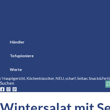
Händler
Tofupioniere
Werte
/
Hauptgericht
,
Küchenklassiker
,
NEU
,
scharf
,
Seitan
,
Snack&Ferti
Suchen
Wintersalat mit S