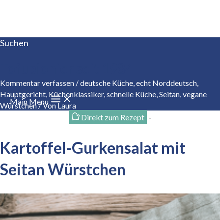
Zum Inhalt springen
Suchen
Tofupionier seit 1984
Kommentar verfassen
/
deutsche Küche
,
echt Norddeutsch
,
Hauptgericht
,
Küchenklassiker
,
schnelle Küche
,
Seitan
,
vegane
Main Menu
Würstchen
/ Von
Laura
Direkt zum Rezept
-
Kartoffel-Gurkensalat mit
Seitan Würstchen