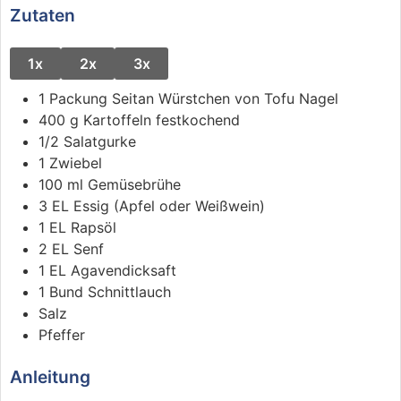
Zutaten
1x
2x
3x
1
Packung
Seitan Würstchen
von Tofu Nagel
400
g
Kartoffeln festkochend
1/2
Salatgurke
1
Zwiebel
100
ml
Gemüsebrühe
3
EL
Essig (Apfel oder Weißwein)
1
EL
Rapsöl
2
EL
Senf
1
EL
Agavendicksaft
1
Bund
Schnittlauch
Salz
Pfeffer
Anleitung