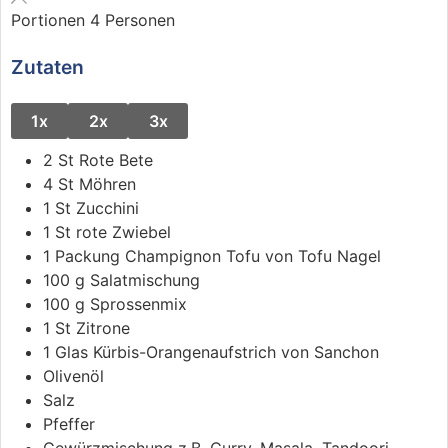
Portionen
4
Personen
Zutaten
1x
2x
3x
2
St
Rote Bete
4
St
Möhren
1
St
Zucchini
1
St
rote Zwiebel
1
Packung
Champignon Tofu
von Tofu Nagel
100
g
Salatmischung
100
g
Sprossenmix
1
St
Zitrone
1
Glas
Kürbis-Orangenaufstrich
von Sanchon
Olivenöl
Salz
Pfeffer