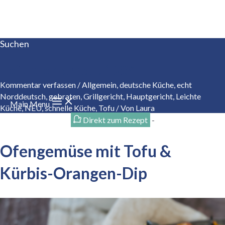
Zum Inhalt springen
Suchen
Tofupionier seit 1984
Kommentar verfassen
/
Allgemein
,
deutsche Küche
,
echt
Norddeutsch
,
gebraten
,
Grillgericht
,
Hauptgericht
,
Leichte
Main Menu
Küche
,
NEU
,
schnelle Küche
,
Tofu
/ Von
Laura
Direkt zum Rezept
-
Ofengemüse mit Tofu &
Kürbis-Orangen-Dip