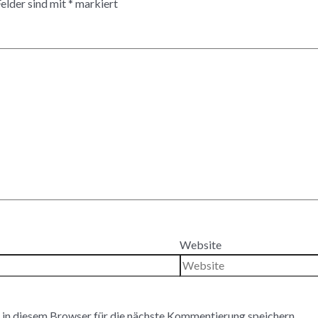
Felder sind mit
*
markiert
Website
n diesem Browser für die nächste Kommentierung speichern.