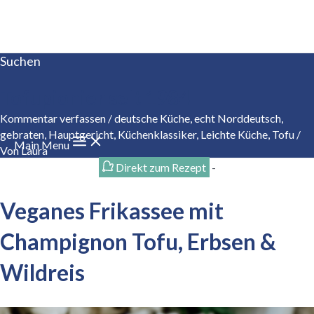
Zum Inhalt springen
Suchen
Tofupionier seit 1984
Kommentar verfassen
/
deutsche Küche
,
echt Norddeutsch
,
gebraten
,
Hauptgericht
,
Küchenklassiker
,
Leichte Küche
,
Tofu
/
Main Menu
Von
Laura
Direkt zum Rezept
-
Veganes Frikassee mit
Champignon Tofu, Erbsen &
Wildreis