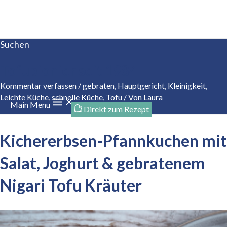
Zum Inhalt springen
Suchen
Tofupionier seit 1984
Kommentar verfassen
/
gebraten
,
Hauptgericht
,
Kleinigkeit
,
Leichte Küche
,
schnelle Küche
,
Tofu
/ Von
Laura
Main Menu
Direkt zum Rezept
-
Kichererbsen-Pfannkuchen mit
Salat, Joghurt & gebratenem
Nigari Tofu Kräuter