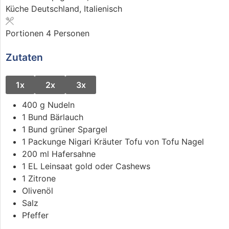
Küche
Deutschland, Italienisch
Portionen
4
Personen
Zutaten
1x
2x
3x
400
g
Nudeln
1
Bund
Bärlauch
1
Bund
grüner Spargel
1
Packunge
Nigari Kräuter Tofu
von Tofu Nagel
200
ml
Hafersahne
1
EL
Leinsaat gold oder Cashews
1
Zitrone
Olivenöl
Salz
Pfeffer