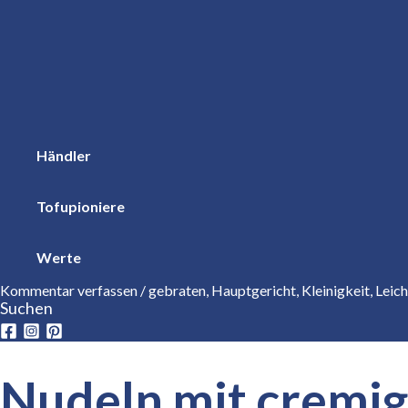
Händler
Tofupioniere
Werte
Kommentar verfassen
/
gebraten
,
Hauptgericht
,
Kleinigkeit
,
Leic
Suchen
Nudeln mit cremig