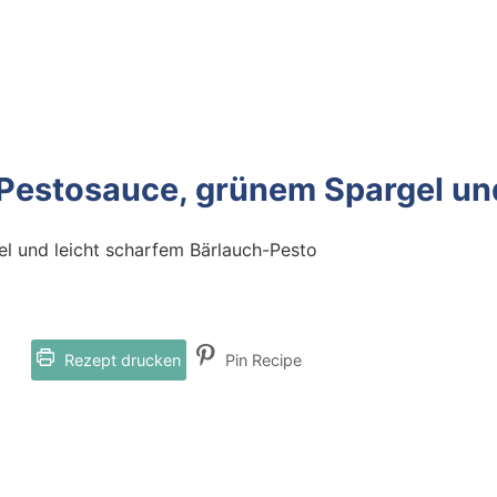
Pestosauce, grünem Spargel und
l und leicht scharfem Bärlauch-Pesto
Rezept drucken
Pin Recipe