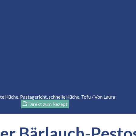
hte Küche
,
Pastagericht
,
schnelle Küche
,
Tofu
/ Von
Laura
Direkt zum Rezept
-
er Bärlauch-Pesto