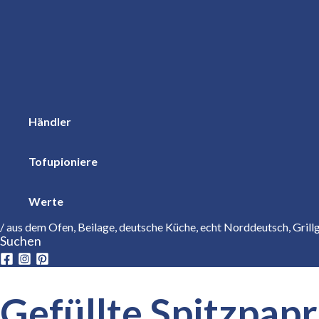
Händler
Tofupioniere
Werte
/
aus dem Ofen
,
Beilage
,
deutsche Küche
,
echt Norddeutsch
,
Grill
Suchen
Gefüllte Spitzpap