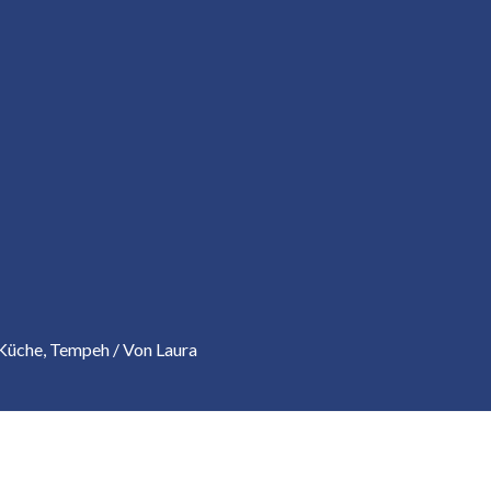
 Küche
,
Tempeh
/ Von
Laura