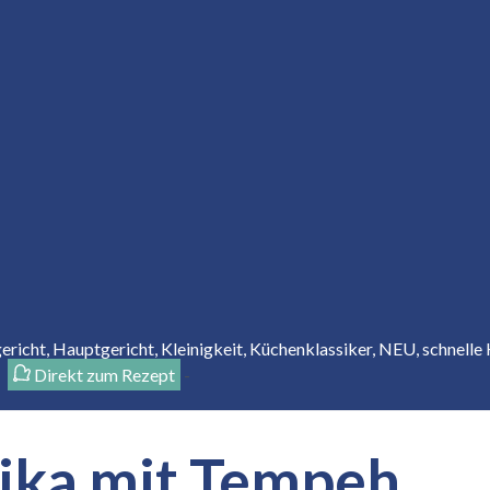
gericht
,
Hauptgericht
,
Kleinigkeit
,
Küchenklassiker
,
NEU
,
schnelle
Direkt zum Rezept
-
rika mit Tempeh