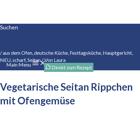
Zum Inhalt springen
Suchen
Tofupionier seit 1984
/
aus dem Ofen
,
deutsche Küche
,
Festtagsküche
,
Hauptgericht
,
NEU
,
scharf
,
Seitan
/ Von
Laura
Main Menu
Direkt zum Rezept
-
Vegetarische Seitan Rippchen
mit Ofengemüse