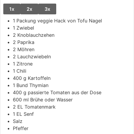
1x
2x
3x
1
Packung
veggie Hack
von Tofu Nagel
1
Zwiebel
2
Knoblauchzehen
2
Paprika
2
Möhren
2
Lauchzwiebeln
1
Zitrone
1
Chili
400
g
Kartoffeln
1
Bund
Thymian
400
g
passierte Tomaten aus der Dose
600
ml
Brühe oder Wasser
2
EL
Tomatenmark
1
EL
Senf
Salz
Pfeffer