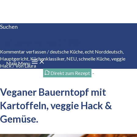
Zum Inhalt springen
Suchen
Tofupionier seit 1984
Kommentar verfassen
/
deutsche Küche
,
echt Norddeutsch
,
Hauptgericht
,
Küchenklassiker
,
NEU
,
schnelle Küche
,
veggie
Main Menu
Hack
/ Von
Laura
Direkt zum Rezept
-
Veganer Bauerntopf mit
Kartoffeln, veggie Hack &
Gemüse.