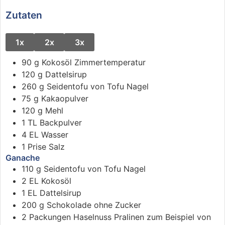
Zutaten
1x
2x
3x
90
g
Kokosöl
Zimmertemperatur
120
g
Dattelsirup
260
g
Seidentofu
von Tofu Nagel
75
g
Kakaopulver
120
g
Mehl
1
TL
Backpulver
4
EL
Wasser
1
Prise
Salz
Ganache
110
g
Seidentofu
von Tofu Nagel
2
EL
Kokosöl
1
EL
Dattelsirup
200
g
Schokolade ohne Zucker
2
Packungen
Haselnuss Pralinen
zum Beispiel von