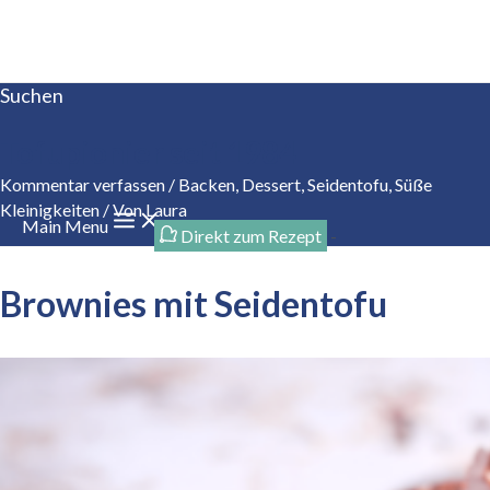
Zum Inhalt springen
Suchen
Tofupionier seit 1984
Kommentar verfassen
/
Backen
,
Dessert
,
Seidentofu
,
Süße
Kleinigkeiten
/ Von
Laura
Main Menu
Direkt zum Rezept
-
Brownies mit Seidentofu