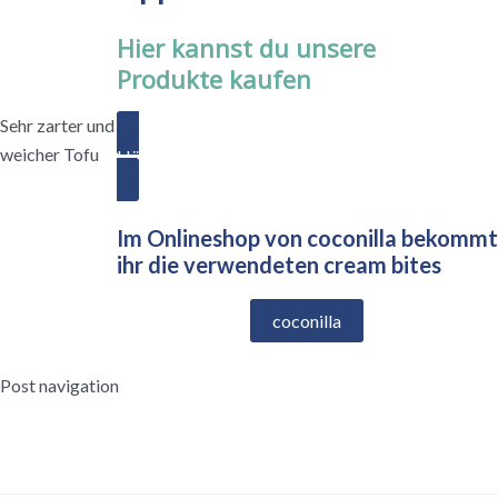
Hier kannst du unsere
Produkte kaufen
Sehr zarter und
weicher Tofu
Händler finden
Im Onlineshop von coconilla bekommt
ihr die verwendeten cream bites
coconilla
Post navigation
←
Vorheriger Beitrag
Nächster Beitrag
→