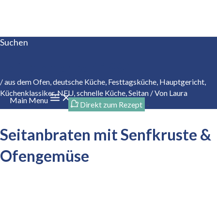
Zum Inhalt springen
Suchen
Tofupionier seit 1984
/
aus dem Ofen
,
deutsche Küche
,
Festtagsküche
,
Hauptgericht
,
Küchenklassiker
,
NEU
,
schnelle Küche
,
Seitan
/ Von
Laura
Main Menu
Direkt zum Rezept
-
Seitanbraten mit Senfkruste &
Ofengemüse