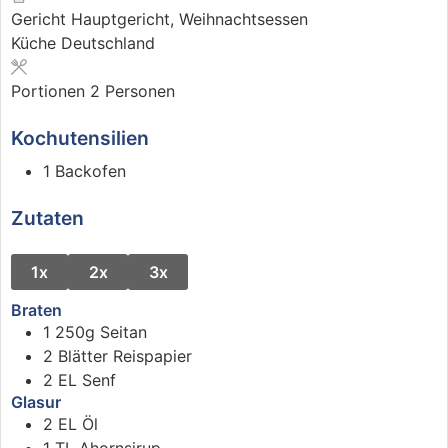
Gericht
Hauptgericht, Weihnachtsessen
Küche
Deutschland
Portionen
2
Personen
Kochutensilien
1 Backofen
Zutaten
1x
2x
3x
Braten
1
250g
Seitan
2
Blätter
Reispapier
2
EL
Senf
Glasur
2
EL
Öl
1
TL
Ahornsirup