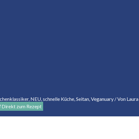
chenklassiker
,
NEU
,
schnelle Küche
,
Seitan
,
Veganuary
/ Von
Laura
Direkt zum Rezept
-