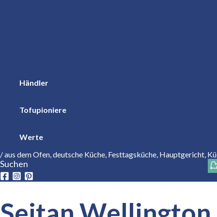
Händler
Tofupioniere
Werte
/
aus dem Ofen
,
deutsche Küche
,
Festtagsküche
,
Hauptgericht
,
Kü
Suchen
Seitan Wellington