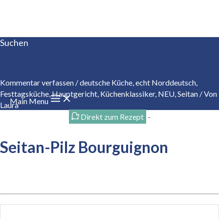
Zum Inhalt springen
Suchen
Tofupionier seit 1984
Kommentar verfassen
/
deutsche Küche
,
echt Norddeutsch
,
Festtagsküche
,
Hauptgericht
,
Küchenklassiker
,
NEU
,
Seitan
/ Von
Main Menu
Laura
Direkt zum Rezept
-
Seitan-Pilz Bourguignon