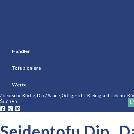
Händler
Tofupioniere
Werte
/
deutsche Küche
,
Dip / Sauce
,
Grillgericht
,
Kleinigkeit
,
Leichte Kü
Suchen
Seidentofu Dip „D