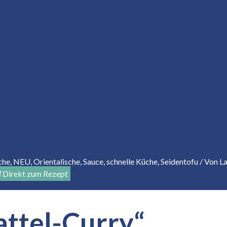
che
,
NEU
,
Orientalische
,
Sauce
,
schnelle Küche
,
Seidentofu
/ Von
L
Direkt zum Rezept
-
attel-Curry“