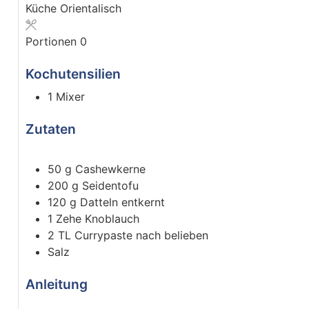
Küche
Orientalisch
Portionen
0
Kochutensilien
1 Mixer
Zutaten
50
g
Cashewkerne
200
g
Seidentofu
120
g
Datteln entkernt
1
Zehe
Knoblauch
2
TL
Currypaste nach belieben
Salz
Anleitung