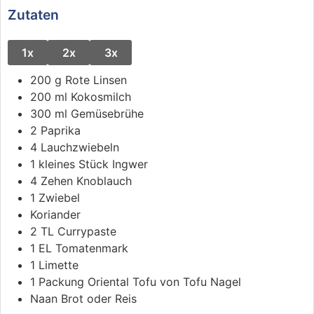
Zutaten
1x
2x
3x
200
g
Rote Linsen
200
ml
Kokosmilch
300
ml
Gemüsebrühe
2
Paprika
4
Lauchzwiebeln
1
kleines
Stück Ingwer
4
Zehen
Knoblauch
1
Zwiebel
Koriander
2
TL
Currypaste
1
EL
Tomatenmark
1
Limette
1
Packung
Oriental Tofu
von Tofu Nagel
Naan Brot oder Reis