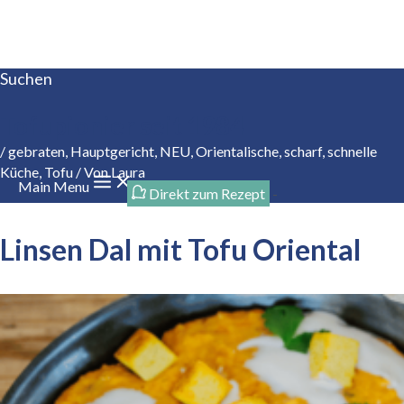
Zum Inhalt springen
Suchen
Tofupionier seit 1984
/
gebraten
,
Hauptgericht
,
NEU
,
Orientalische
,
scharf
,
schnelle
Küche
,
Tofu
/ Von
Laura
Main Menu
Direkt zum Rezept
-
Linsen Dal mit Tofu Oriental