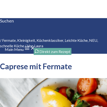
Zum Inhalt springen
Suchen
Tofupionier seit 1984
/
Fermate
,
Kleinigkeit
,
Küchenklassiker
,
Leichte Küche
,
NEU
,
schnelle Küche
/ Von
Laura
Main Menu
Direkt zum Rezept
-
Caprese mit Fermate