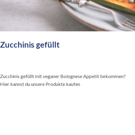
Zucchinis gefüllt
deutsche Küche
,
Dip / Sauce
,
Hauptgericht
,
Küchenklassiker
,
Leichte Küche
,
schnelle Küche
,
Snack&Fertig
/
Laura
Zucchinis gefüllt mit veganer Bolognese Appetit bekommen?
Hier kannst du unsere Produkte kaufen
Zucchinis gefüllt
Read More »