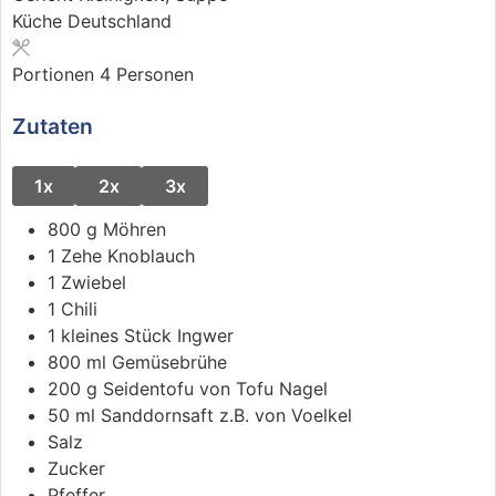
Küche
Deutschland
Portionen
4
Personen
Zutaten
1x
2x
3x
800
g
Möhren
1
Zehe
Knoblauch
1
Zwiebel
1
Chili
1
kleines Stück
Ingwer
800
ml
Gemüsebrühe
200
g
Seidentofu von Tofu Nagel
50
ml
Sanddornsaft z.B. von Voelkel
Salz
Zucker
Pfeffer