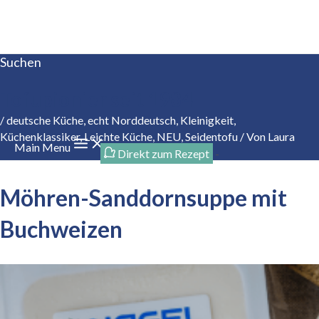
Zum Inhalt springen
Suchen
Tofupionier seit 1984
/
deutsche Küche
,
echt Norddeutsch
,
Kleinigkeit
,
Küchenklassiker
,
Leichte Küche
,
NEU
,
Seidentofu
/ Von
Laura
Main Menu
Direkt zum Rezept
-
Möhren-Sanddornsuppe mit
Buchweizen